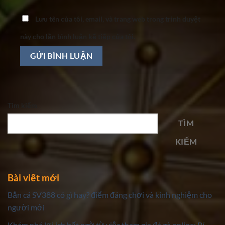
Lưu tên của tôi, email, và trang web trong trình duyệt
này cho lần bình luận kế tiếp của tôi.
Tìm kiếm
TÌM
KIẾM
Bài viết mới
Bắn cá SV388 có gì hay? điểm đáng chơi và kinh nghiệm cho
người mới
Khám phá lợi ích bất ngờ từ việc tham gia đá gà online: Bí