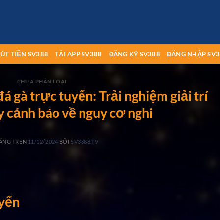
ÚT TIỀN SV388
TẢI APP SV388
ĐĂNG KÝ SV388
ĐĂNG NHẬP SV3
CHƯA PHÂN LOẠI
 gà trực tuyến: Trải nghiệm giải trí
y cảnh báo về nguy cơ nghi
ĂNG TRÊN
11/12/2024
BỞI
SV3888.TV
yến