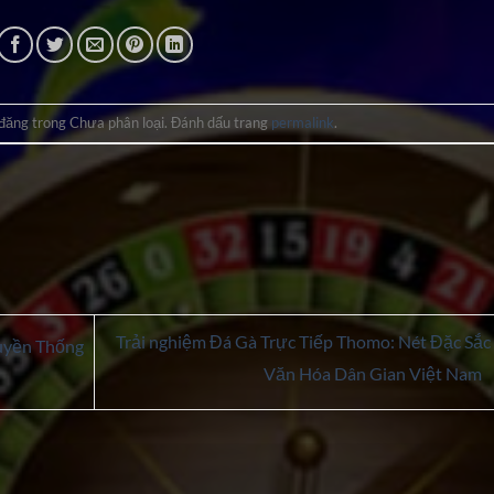
ăng trong Chưa phân loại. Đánh dấu trang
permalink
.
Trải nghiệm Đá Gà Trực Tiếp Thomo: Nét Đặc Sắc
uyền Thống
Văn Hóa Dân Gian Việt Nam