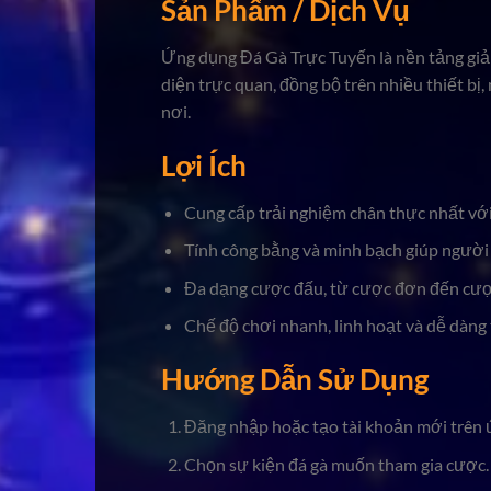
Sản Phẩm / Dịch Vụ
Ứng dụng Đá Gà Trực Tuyến là nền tảng giải 
diện trực quan, đồng bộ trên nhiều thiết bị,
nơi.
Lợi Ích
Cung cấp trải nghiệm chân thực nhất với
Tính công bằng và minh bạch giúp người 
Đa dạng cược đấu, từ cược đơn đến cược
Chế độ chơi nhanh, linh hoạt và dễ dàng 
Hướng Dẫn Sử Dụng
Đăng nhập hoặc tạo tài khoản mới trên 
Chọn sự kiện đá gà muốn tham gia cược.