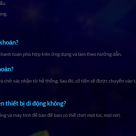
ấu.
úng.
 khoản?
thanh toán phù hợp trên ứng dụng và làm theo hướng dẫn.
khoản?
 và chờ xác nhận từ hệ thống. Sau đó, số tiền sẽ được chuyển vào t
ên thiết bị di động không?
động và máy tính để bàn để bạn có thể chơi mọi lúc, mọi nơi.