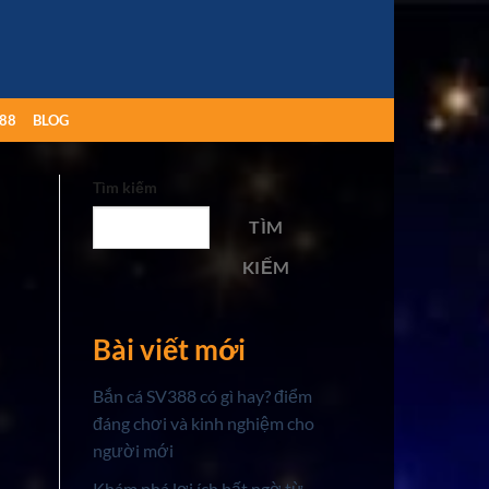
88
BLOG
Tìm kiếm
TÌM
KIẾM
Bài viết mới
Bắn cá SV388 có gì hay? điểm
đáng chơi và kinh nghiệm cho
người mới
Khám phá lợi ích bất ngờ từ