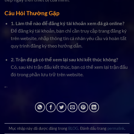
Câu Hỏi Thường Gặp
1. Làm thế nào để đăng ký tài khoản xem đá gà online?
Để đăng ký tài khoản, bạn chỉ cần truy cập trang đăng ký
trên website, nhập thông tin cá nhân yêu cầu và hoàn tất
quy trình đăng ký theo hướng dẫn.
2. Trận đá gà có thể xem lại sau khi kết thúc không?
Có, sau khi trận đấu kết thúc, bạn có thể xem lại trận đấu
đó trong phần lưu trữ trên website.
“`
Mục nhập này đã được đăng trong
BLOG
. Đánh dấu trang
permalink
.